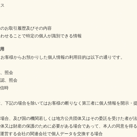
レス
とのお取引履歴及びその内容
合わせることで特定の個人が識別できる情報
利用
はお客様からお預かりした個人情報の利用目的は以下の通りです。
認、照会
確認、照会
返信時
は、下記の場合を除いてはお客様の断りなく第三者に個人情報を開示・
づく場合、及び国の機関若しくは地方公共団体又はその委託を受けた者が
身体又は財産の保護のために必要がある場合であって、本人の同意を得
を運営する会社の関連会社で個人データを交換する場合