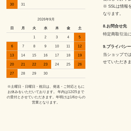
30
31
※ SSLは情
なります。
2026年9月
8.お問合せ先
日
月
火
水
木
金
土
特定商取引法
1
2
3
4
5
6
7
8
9
10
11
12
9.プライバシ
当ショップで
13
14
15
16
17
18
19
せていただき
20
21
22
23
24
25
26
27
28
29
30
※土曜日・日曜日・祝日は、発送・ご対応ともに
お休みをいただいております。 年内は12/25まで
の受付とさせていただきます。年明けは1/6からの
営業となります。