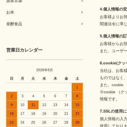
源泉豆腐
4.個人情報の
お米
お客様よりお
発酵食品
関連法令に準
5.個人情報の
お客様からお
営業日カレンダー
また、ユーザ
6.cookie(
2026年8月
当社は、お客様
ものではなく
日
月
火
水
木
金
土
また、cook
1
※cookie
2
3
4
5
6
7
8
情報です。
9
10
11
12
13
14
15
7.SSLの使用
16
17
18
19
20
21
22
個人情報の入力
23
24
25
26
27
28
29
使用しており