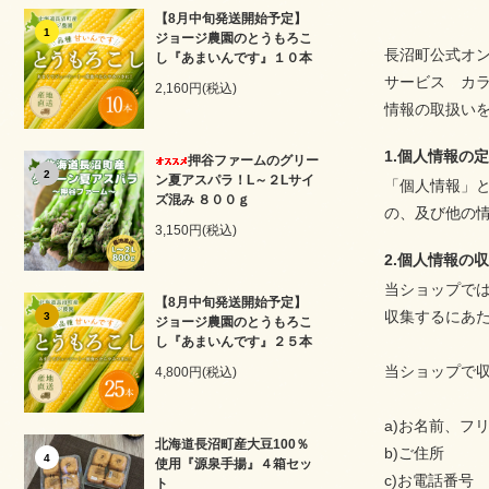
【8月中旬発送開始予定】
1
ジョージ農園のとうもろこ
長沼町公式オン
し『あまいんです』１０本
サービス
カ
2,160円(税込)
情報の取扱い
1.個人情報の
押谷ファームのグリー
2
ン夏アスパラ！L～２Lサイ
「個人情報」
ズ混み ８００ｇ
の、及び他の
3,150円(税込)
2.個人情報の
当ショップで
【8月中旬発送開始予定】
収集するにあ
3
ジョージ農園のとうもろこ
し『あまいんです』２５本
当ショップで
4,800円(税込)
a)お名前、フ
北海道長沼町産大豆100％
b)ご住所
4
使用『源泉手揚』４箱セッ
c)お電話番号
ト