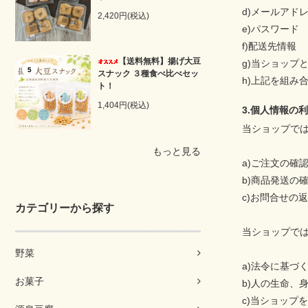
d)メールアド
2,420円(税込)
e)パスワード
f)配送先情報
【送料無料】揚げ大豆
g)当ショップ
5
スナック ３種食べ比べセッ
h)上記を組み
ト！
1,404円(税込)
3.個人情報の
当ショップで
もっと見る
a)ご注文の確
b)商品発送の
c)お問合せの
カテゴリーから探す
当ショップで
野菜
a)法令に基
お菓子
b)人の生命、
c)当ショップ